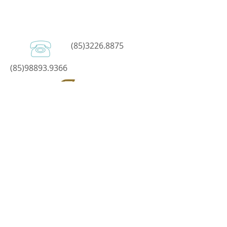
(85)3226.8875
(85)98893.9366
SINCOFARMA - Sindicato do Comércio
Varejista dos Produtos Farmacêuticos do