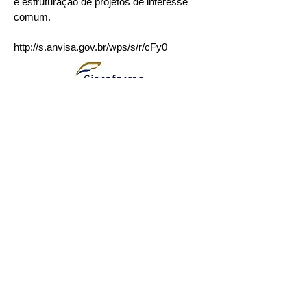
e estruturação de projetos de interesse
comum.
http://s.anvisa.gov.br/wps/s/r/cFy0
SINCOFARMA - Sindicato do Comércio
Varejista dos Produtos Farmacêuticos do
Estado do Ceará
Avenida Godofredo Maciel, N°1178 , Sala D -
Parangaba, Fortaleza - Ce